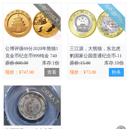
活动已经结束了
活动进行中...
公博评级69分2020年熊猫1
三江源，大熊猫，东北虎
克金币纪念币999纯金 740
豹国家公园普通纪念币-11
米/枚
原价:800.00
库存:1份
米/枚 各两枚共六枚 全新卷
原价:15.00
库存:10份
拆..
现价：¥747.00
查看
现价：¥73.00
秒杀
已经满人了