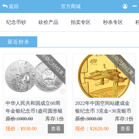
返回
官方商城
纪念币钞
砍价产品
拍卖专区
秒杀专区
最近秒杀
活动已经结束了
活动已经结束了
中华人民共和国成立60周
2022年中国空间站建成金
年金银纪念币1盎司圆形银
银纪念币 3克金+30克银币
质纪念币
原价:1000.00
库存:1份
一套2枚，2620米
原价:3000.00
库存:1份
现价：¥938.00
查看
现价：¥2620.00
查看