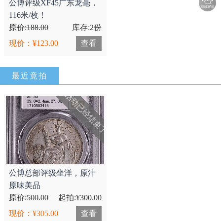
公博评级XF45广东龙毫，
116米/枚！
原价:188.00
库存:2份
现价：¥123.00
查看
最近竟拍
活动已经结束了
公博总部评级坐洋，原汁
原味美品
原价:500.00
起拍:¥300.00
现价：¥305.00
查看