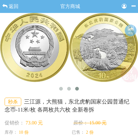
返回
官方商城
海报
三江源，大熊猫，东北虎豹国家公园普通纪
秒杀
念币-11米/枚 各两枚共六枚 全新卷拆
促销价：
73.00 元
原价：
15.00 元
库存：
10 份
已售：
2 份