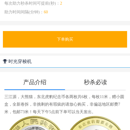
每次助力秒杀时间可提前(秒)：
2
助力时间间隔(分钟)：
60
下单购买
时光穿梭机
产品介绍
秒杀必读
三江源，大熊猫，东北虎豹纪念币各两枚共6枚，每枚11米，赠小圆
1
盒，全新卷拆，非挑剩的有瑕疵的请放心购买，非偏远地区邮费7
购
米，包邮73米！每天下午5点前下单可以当天发出。