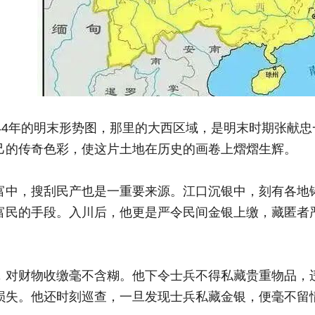
644年的明末形势图，那里的大西区域，是明末时期张献
己的传奇色彩，使这片土地在历史的画卷上熠熠生辉。
富中，搜刮民产也是一重要来源。江口沉银中，刻有各地
富民的手段。入川后，他更是严令民间金银上缴，藏匿者
，对财物收缴毫不含糊。他下令士兵不得私藏贵重物品，
损失。他还时刻巡查，一旦发现士兵私藏金银，便毫不留