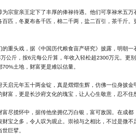
璋为宗室亲王定下了丰厚的俸禄待遇。他们可享禄米五万
各百匹，冬夏布各千匹，棉二千两，盐二百引，茶千斤。
们的重头戏，据《中国历代粮食亩产研究》披露，明朝一石米
3万公斤，按6元每公斤算，年收入轻松超2300万元。
都70%土地，财富更是难以估量。
府天启元年五十两金锭，真是熠熠生辉，仿佛一位身披金
的财富，更是长沙府文化的瑰宝，让人心生敬意，忍不住
财富尽揽怀中，据传他坐拥亿万白银，富可敌国。在成都，
银财宝之多，令人叹为观止。崇祯与之相比，不过是微不
当世巨擘。