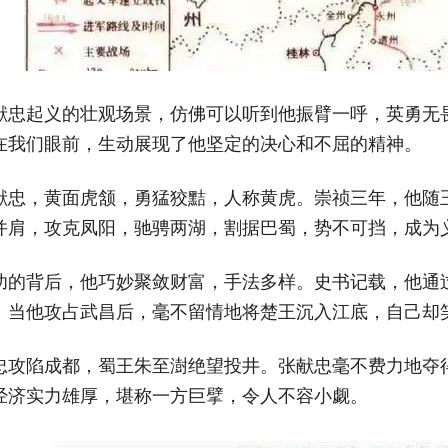
献忠起义的壮观场景，仿佛可以听到他振臂一呼，英勇无
在我们眼前，生动展现了他坚定的决心和不屈的精神。
献忠，黄面虎颔，勇猛狡黠，人称黄虎。崇祯三年，他随
并肩，攻克凤阳，驰骋两湖，割据巴蜀，势不可挡，成为
功的背后，他巧妙聚敛财富，手法多样。史书记载，他通
。当他攻占武昌后，毫不留情地将楚王沉入江底，自己却
忠攻陷成都，蜀王朱至澍绝望投井。张献忠毫不费力地夺
经济实力雄厚，堪称一方巨擘，令人不容小觑。