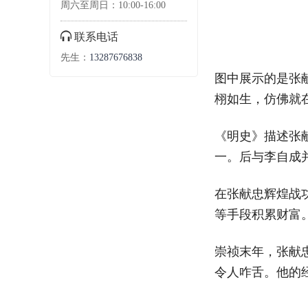
周六至周日：10:00-16:00
联系电话
先生：
13287676838
图中展示的是张
栩如生，仿佛就
《明史》描述张
一。后与李自成
在张献忠辉煌战
等手段积累财富
崇祯末年，张献
令人咋舌。他的