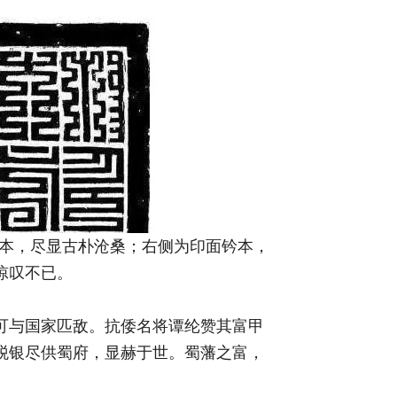
拓本，尽显古朴沧桑；右侧为印面钤本，
惊叹不已。
可与国家匹敌。抗倭名将谭纶赞其富甲
税银尽供蜀府，显赫于世。蜀藩之富，