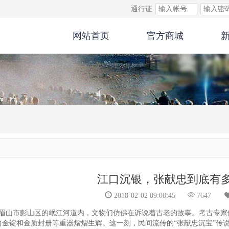
通行证
网站首页
官方商城
江口沉银，张献忠到底有
2018-02-02 09:08:45
7647
，四川眉山市彭山区的岷江河道内，文物们仿佛在诉说着古老的故事。考古专
两金锭和金质封册等重器熠熠生辉。这一刻，民间流传的“张献忠沉宝”传