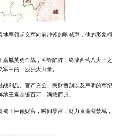
畏地率领起义军向前冲锋的呐喊声，他的形象栩
王嘉胤英勇作战，冲锋陷阵，终成西营八大王之
义军中的一股强大力量。
过战利品、官产充公、民财搜刮以及严明的军纪
笑纳王宫金银百万，满载而归。
得蜀王巨额财富，瞬间暴富，财力直逼紫禁城，