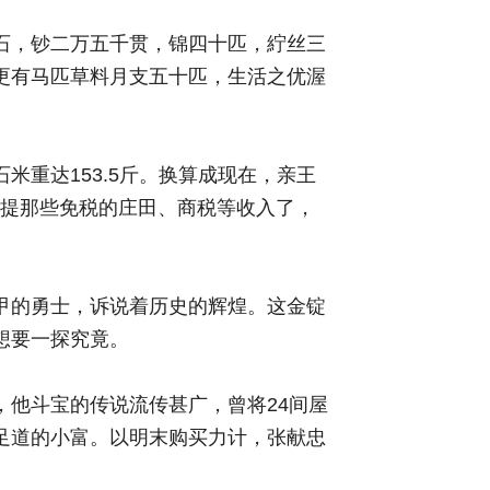
石，钞二万五千贯，锦四十匹，紵丝三
更有马匹草料月支五十匹，生活之优渥
重达153.5斤。换算成现在，亲王
更别提那些免税的庄田、商税等收入了，
甲的勇士，诉说着历史的辉煌。这金锭
想要一探究竟。
他斗宝的传说流传甚广，曾将24间屋
足道的小富。以明末购买力计，张献忠