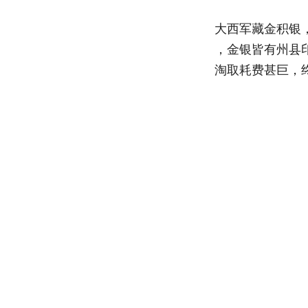
大西军藏金积银
，金银皆有州县
淘取耗费甚巨，