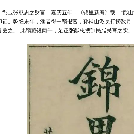
，彰显张献忠之财富。嘉庆五年，《锦里新编》载：“彭
印记。乾隆末年，渔者得一鞘报官，孙辅山派员打捞数月
终罢之。”此鞘藏银两千，足证张献忠搜刮民脂民膏之实。