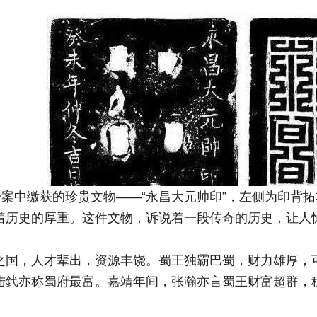
”一案中缴获的珍贵文物——“永昌大元帅印”，左侧为印背
着历史的厚重。这件文物，诉说着一段传奇的历史，让人
之国，人才辈出，资源丰饶。蜀王独霸巴蜀，财力雄厚，
陆釴亦称蜀府最富。嘉靖年间，张瀚亦言蜀王财富超群，