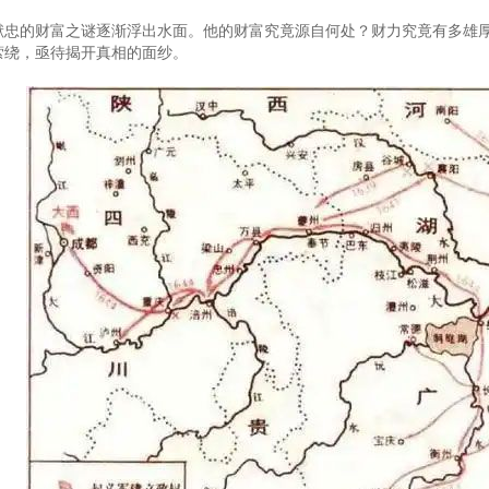
献忠的财富之谜逐渐浮出水面。他的财富究竟源自何处？财力究竟有多雄
萦绕，亟待揭开真相的面纱。