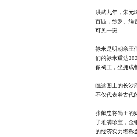
洪武九年，朱元
百匹，纱罗、绢
可见一斑。
禄米是明朝亲王
们的禄米重达38
像蜀王，坐拥成
瞧这图上的长沙
不仅代表着古代
张献忠将蜀王的
子堆满珍宝，金
的经济实力堪称