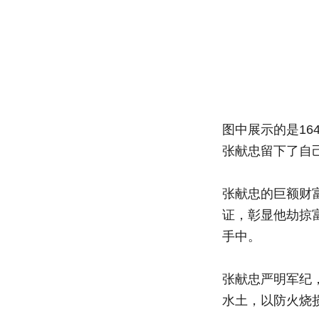
图中展示的是1
张献忠留下了自
张献忠的巨额财
证，彰显他劫掠
手中。
张献忠严明军纪
水土，以防火烧